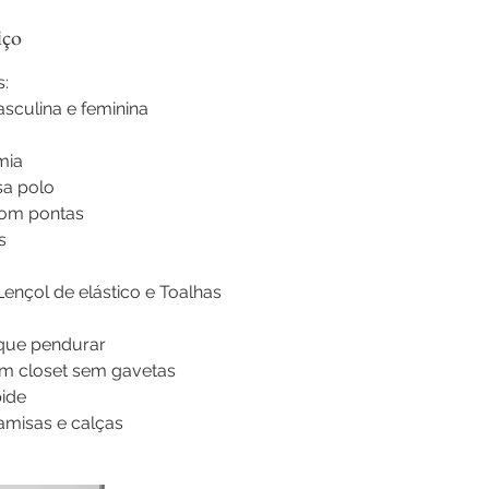
iço
s:
sculina e feminina
mia
sa polo
com pontas
s
ençol de elástico e Toalhas
 que pendurar
m closet sem gavetas
ide
misas e calças