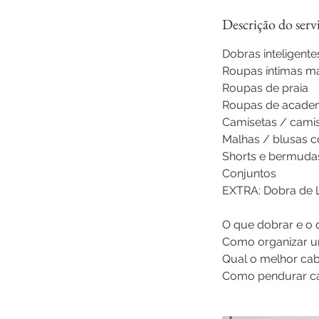
r
r
Descrição do serv
a
d
Dobras inteligente
o
Roupas íntimas ma
Roupas de praia
Roupas de acade
Camisetas / cami
Malhas / blusas 
Shorts e bermuda
Conjuntos
EXTRA: Dobra de L
O que dobrar e o
Como organizar u
Qual o melhor cab
Como pendurar ca