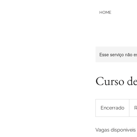
HOME
Esse serviço não e
Curso de
49,5
Reai
Encerrado
E
R
brasi
n
c
Vagas disponíveis
e